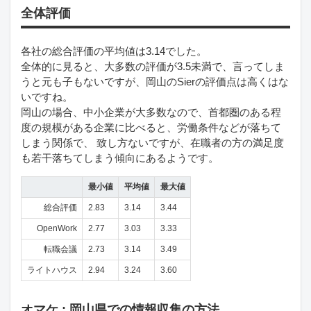
全体評価
各社の総合評価の平均値は3.14でした。
全体的に見ると、大多数の評価が3.5未満で、言ってしま
うと元も子もないですが、岡山のSierの評価点は高くはな
いですね。
岡山の場合、中小企業が大多数なので、首都圏のある程
度の規模がある企業に比べると、労働条件などが落ちて
しまう関係で、 致し方ないですが、在職者の方の満足度
も若干落ちてしまう傾向にあるようです。
最小値
平均値
最大値
総合評価
2.83
3.14
3.44
OpenWork
2.77
3.03
3.33
転職会議
2.73
3.14
3.49
ライトハウス
2.94
3.24
3.60
オマケ : 岡山県での情報収集の方法