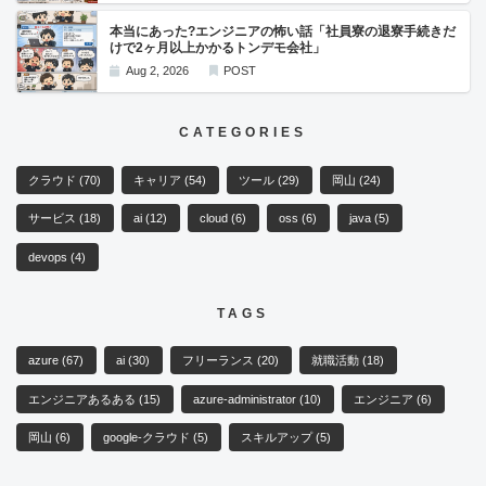
本当にあった?エンジニアの怖い話「社員寮の退寮手続きだ
けで2ヶ月以上かかるトンデモ会社」
Aug 2, 2026
POST
CATEGORIES
クラウド
(70)
キャリア
(54)
ツール
(29)
岡山
(24)
サービス
(18)
ai
(12)
cloud
(6)
oss
(6)
java
(5)
devops
(4)
TAGS
azure
(67)
ai
(30)
フリーランス
(20)
就職活動
(18)
エンジニアあるある
(15)
azure-administrator
(10)
エンジニア
(6)
岡山
(6)
google-クラウド
(5)
スキルアップ
(5)