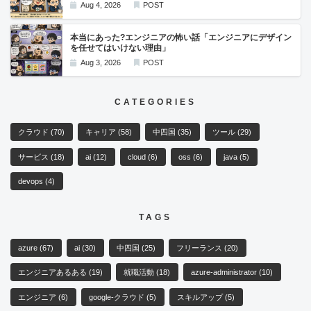
Aug 4, 2026
POST
本当にあった?エンジニアの怖い話「エンジニアにデザイン
を任せてはいけない理由」
Aug 3, 2026
POST
CATEGORIES
クラウド
(70)
キャリア
(58)
中四国
(35)
ツール
(29)
サービス
(18)
ai
(12)
cloud
(6)
oss
(6)
java
(5)
devops
(4)
TAGS
azure
(67)
ai
(30)
中四国
(25)
フリーランス
(20)
エンジニアあるある
(19)
就職活動
(18)
azure-administrator
(10)
エンジニア
(6)
google-クラウド
(5)
スキルアップ
(5)