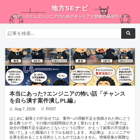
地方SEナビ
地方システムエンジニアのためのキャリアと技術の発信サイト
本当にあった?エンジニアの怖い話「チャンス
を自ら潰す案件潰しPL編」
Aug 7, 2026
POST
はじめに 顧客との打合せでは、要件への理解不足を指摘された時にどう
振る舞うかで、その後の信頼関係が大きく変わります。 この記事では、
自分の理解不足を認めたくないという心理が、かえって顧客の不信感を
招いてしまった職場のトラブルを紹介します。 本記事は、エンジニアや
企業を貶めることを目的としたものではありません。情報収集が困難な