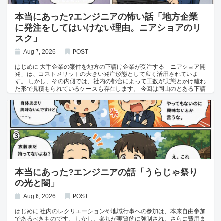
に、周囲は言葉を失った。 雰囲気を察したA社エンジニアが、慌ててフ
資料作成をいつもぎりぎりまで溜め込んでしまう癖があった。 後輩のD
ォローに入る。 A社エンジニア 😅 「と、とりあえず詳細は持ち帰らせ
さんは、ノリの軽さで周囲から「ちゃらお」と呼ばれるタイプで、久し
本当にあった?エンジニアの怖い話「地方企業
ていただいて、ご提案させていただきますね。」 打合せはひとまずその
ぶりの休日に自宅でゆっくりくつろいでいた。 すると、スマートフォン
に発注をしてはいけない理由。ニアショアのリ
場を収める形で終わったが、顧客のA社に対する印象は、決して良いも
にPLからの着信が入る。 Dさん 😌 「はい、Dっす。」 PL 😐 「明日、
のではなかった。 解説 このトラブルの根本原因は、A社PLが「要件を
顧客向けの報告資料を作らないといけなくてさ。今日中に仕上げたいん
スク」
理解できていない」ことそのものではなく、それを指摘されたときに、
だよね。」 PL 😊 「いや、Dが作ったドキュメントとかプログラムのこ
理解不足を認めずに取り繕おうとしたことにあります。 「まだ要件がプ
と、分からないところがあったらすぐ聞きたいから、そっち行ってい
Aug 7, 2026
POST
アー」という発言は、顧客の説明不足を暗に示唆するもので、責任を相
い？」 Dさん 😆 「家っすか？別にいいっすよー、散らかってますけ
手に転嫁するニュアンスを含んでいます。 また、顧客の補足説明を遮っ
ど。」 PL 😊 「うん、近くまで来てるんだ。」 すでに移動を始めていた
はじめに 大手企業の案件を地方の下請け企業が受注する「ニアショア開
て「分かっている」と主張したり、言葉を復唱・言い換えするだけで実
PLは、そのままDさんの自宅に到着する。 本来であれば会社の設備で行
発」は、コストメリットの大きい発注形態として広く活用されていま
質的な回答を避けたりする行動は、理解できていないことを隠そうとす
うべき作業を、部下の自宅の私的な空間で、しかも休日にこなす状況
す。 しかし、その内側では、社内の都合によって工数が実態とかけ離れ
るあまり、逆に理解できていないことを露呈させてしまう典型的なパタ
を、PL自身が作り出していたのである。 PLはノートPCを広げ、資料作
た形で見積もられているケースも存在します。 今回は岡山のとある下請
ーンです。 顧客側も最初は好意的に補足していましたが、やり取りが重
成に取りかかった。 PL 😅 「あー、この処理どうなってたっけ……。ち
けIT企業で実際にあった、見積もり水増しにまつわる話を紹介します。
なるうちに「この人は本当に理解しているのか」という疑念を強めてい
ょっと聞いていい？」 Dさん 😐 「ああ、それはこういう処理っす
「工数を2週間にしろ」と言われた若手エンジニア これは、大手SIerで
きました。 そして最後に核心を問われた瞬間、それまでの姿勢とはうら
よ。」 質問に答えながらも、Dさんは何をするでもなく手持ち無沙汰に
ある富士通の案件を受注している、岡山のとある下請けIT企業での出来
はらに前向きな態度に切り替えたことで、それまでの言動が「その場を
なっていた。 すると、ちょうどそこへ別のプロジェクトで一緒だった他
事。 ある日、若手エンジニアが新規案件の見積もりを行っていた。 若
取り繕うためのもの」であったことを、結果的に自ら証明してしまいま
社のメンバーから連絡が入る。 自社メンバー 📱 「暇してるなら麻雀し
手エンジニア 🙂 「この作業は設定ファイルを修正するだけだから、1日
した。 こうした場面では、理解できていないことを素直に認め、「その
ない？」 Dさん 😆 「お、いいっすね！ちょっとうちに来てください
あれば十分だな。動作確認とバッファを含めて3人日で見積もっておこ
点については確認させてください」と伝える方が、よほど信頼を損なわ
よ。」 Dさんは自分の家であることをいいことに、プロジェクトとは無
う。」 若手エンジニア 😅 （これでもだいぶ多めに見てるけど……。）
ずに済みます。
関係の自社メンバーたちを呼び寄せ、ノリノリでリビングの隅に雀卓を
すると、隣の席で作業をしていたベテラン社員がその見積もりに気づ
用意して麻雀を始めてしまった。 牌をかき混ぜる音と談笑が響く隣で、
く。 ベテラン社員 😏 「おいおい、それじゃ工数が少なすぎるよ。2週
PLはエアコンの効きが悪い部屋の中、額に汗をにじませながら黙々と資
間は取らないと。」 若手エンジニア 😳 「え！？ 実際の作業時間って
料作成を続けていた。 Dさん 😆 「お、リーチ！」 自社メンバー 😂
それくらいですよね？」 若手エンジニア 😰 （3人日でもだいぶとりす
本当にあった?エンジニアの話「うらじゃ祭り
「まじかよ、また負けた。」 数時間後、ようやく資料が仕上がったとこ
ぎのつもりだったのに……。） ベテラン社員 😏 「それじゃうちの利益
の光と闇」
ろで、PLは疲れた様子で切り出した。 PL 😮‍💨 「なんとか終わった
にならないから。」（ヘラヘラしながら鼻で笑う） 若手エンジニア 😞
よ……。じゃあ、また明日会社でよろしく。」 Dさん 😆 「お疲れさま
「わかりました……。」 納得はいかないまま、若手エンジニアは2週間
っす！気をつけて帰ってくださいねー。」 解説 百歩譲って休日に作業
Aug 6, 2026
POST
分の工数で見積もりを作成することになった。 その後、この見積もりは
をすること自体は仕方ないとしても、事前に「この部分についてメモを
そのまま顧客へ提出され、無事に発注を受けた。 若手エンジニアは指示
まとめておいてほしい」と後輩に指示しておけば、わざわざ部下の自宅
はじめに 社内のレクリエーションや地域行事への参加は、本来自由参加
された通りに、2週間かけて作業を進め、完了後に顧客への作業報告を
にいく必要はなかったはずです。
であるべきものです。 しかし、参加が実質的に強制され、さらに費用ま