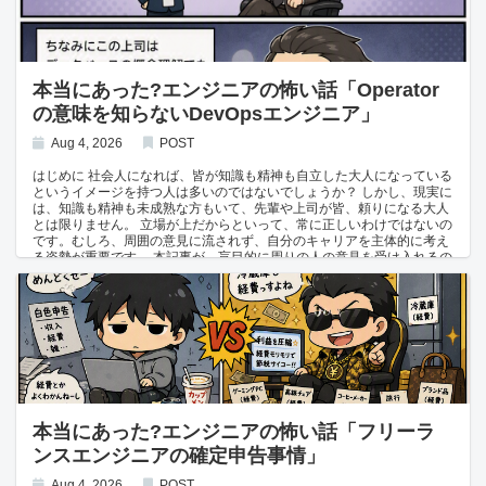
てきます。 うらじゃ祭り自体は、岡山を代表する素晴らしい伝統文化で
ムを設置することになったといいます。 投資対効果への疑問 制度上は
あり、地域を盛り上げる魅力的な催しです。 だからこそ、その価値観や
従業員も利用できることになっているそうですが、実際に使っている社
参加意欲を職場の空気で他人に押し付けるのではなく、一人ひとりの意
員はほとんど見当たらないとのことです。 考えてみれば当然で、一般的
思を尊重した形で継承していってほしいものです。 価値観は人それぞれ
なシステムエンジニアが、オフィスで汗を流すほどの作業をする機会は
であり、興味を持てない人がいることも自然なことだと理解した上で、
まずありません。 結果として、設置されたシャワールームは、ほぼ誰に
本当にあった?エンジニアの怖い話「Operator
本当に楽しみたい人たちの手によって、この伝統が気持ちよく次の世代
も使われないまま社内の一角を占めることになりました。 新社屋にシャ
の意味を知らないDevOpsエンジニア」
へ受け継がれていくことを願います。
ワールームを設置するとなれば、給排水設備の工事や、専用スペースの
確保など、決して小さくない投資が必要になります。 会社の資金は本
来、事業の成長や従業員の労働環境の改善のために使われるべきもので
Aug 4, 2026
POST
す。 経営に関わる立場の人間が、私的な目的のために会社の予算を投じ
ることが許容されてしまう体質は、同族経営やオーナー企業においてし
はじめに 社会人になれば、皆が知識も精神も自立した大人になっている
ばしば見られる問題の一つといえます。 まとめ 会社員として働く以
というイメージを持つ人は多いのではないでしょうか？ しかし、現実に
上、こうした組織のしがらみや、経営陣の意向に振り回される場面から
は、知識も精神も未成熟な方もいて、先輩や上司が皆、頼りになる大人
完全に逃れることは難しいものです。 そうした環境に悩まされ続けるの
とは限りません。 立場が上だからといって、常に正しいわけではないの
であれば、独立してフリーランスとして働くという選択肢を検討してみ
です。むしろ、周囲の意見に流されず、自分のキャリアを主体的に考え
るのも一つの手です。 会社の資金の使い方や組織の体質に一喜一憂する
る姿勢が重要です。 本記事が、盲目的に周りの人の意見を受け入れるの
ことなく、自分自身の裁量で仕事を選べる働き方も、キャリアの可能性
ではなく、自分のキャリアを自分で判断するきっかけになれば幸いで
として視野に入れておきましょう。 関連記事 地方エンジニアにおすす
す。 本記事は、エンジニアや企業を貶めることを目的としたものではあ
めのフリーランスエージェント
りません。情報収集が困難な業界内情を提供し、今後のキャリアに役立
てていただくこと、そして業界への監査を行うことを目的としていま
す。 Operatorの意味を知らないDevOpsエンジニア これは富士通の下請
けの仕事をしているとある岡山県のシステム会社の話です。 DevOpsの
導入支援を行っていたプロジェクトでの出来事です。 上司🤔：「運用者
って英語で何て言うの？」 部下😐：「operatorです。」 上司😤：「な
んか違うなー。actorにしよう!!」 部下😐：「????」 業界では一般的な
英単語であるにもかかわらず、その意味を理解していない人がプロジェ
本当にあった?エンジニアの怖い話「フリーラ
クトをマネジメントしているケースは少なくありません。 今回のケース
ンスエンジニアの確定申告事情」
では、DevOpsプロジェクトに参画しているにもかかわらず、
「Operator」という言葉の意味を理解していませんでした。 誰でも最初
は知らないことがありますし、無知であること自体は何も問題ではあり
Aug 4, 2026
POST