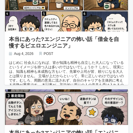
す。 エンジニアは技術に興味はあるけど、金融とか資産形成に全く興味
す。 本記事は、エンジニアや企業を貶めることを目的としたものではあ
がないって人も珍しくないんですよね。 冷蔵庫などの私物も経費にする
りません。情報収集が困難な業界内情を提供し、今後のキャリアに役立
脱税エンジニアもいる 一方で、割合としては少ないですが節税を意識し
てていただくこと、そして業界への監査を行うことを目的としていま
すぎて、脱税に近い行為をしているエンジニアもいます。 脱税エンジニ
す。 SNSでのビジネスロマンス詐欺被害 これはあるベテランフリーラ
アC😏:「自宅の冷蔵庫、経費で買ったよ。仕事の合間に飲むもの入れて
ンスエンジニアがLinkedinというSNSを通じて知り合った外国企業に金
るから」 エンジニアA😳:「え、それ完全に私物じゃないですか…」 脱
を騙し取られた話です。 外国企業から一緒にビジネスをやらないかと持
税エンジニアC😏:「業務に関係あるから大丈夫でしょ(笑)」 エンジニア
ち掛けられたそうです。 しかし、「取引相手」と思っていた相手は、実
A😨:「（それ、脱税に近いのでは…）」 業務との関連性が薄い私物まで
は詐欺グループで、取引のために自分たちの口座に振り込んでもらう必
経費として計上してしまうのは、節税ではなく脱税に近い行為です。 ま
要があると言われたそうです。 最初は数千円。その後、何度か追加投資
本当にあった?エンジニアの怖い話「借金を自
た、意図的でなくても、スーツや化粧品などを仕事で使うものだからと
を促され、最終的には50万円を失ったそうです。 驚くべきは、そのこ
慢するピエロエンジニア」
いう理由で、経費計上してしまっている方も結構います。 フリーランス
とを話したときの彼の態度です。 エンジニアA😳:「えっ、50万円
って税理士を介さず、独学で確定申告している方が多いので、こういっ
も！？」 ベテランエンジニア😳:「まあ、勉強代みたいなもんだか
た間違った申告が行われることは多々あるそうです。 金額が小さけれ
ら。」 エンジニアA😳:「変だと思わなかったんですか？」 ベテランエ
Aug 4, 2026
POST
ば、税務署もいちいち調査しないと思いますが、税務調査が入れば、追
ンジニア😳:「外国との取引なので、そういうものかと思ってた。」 エ
徴課税や罰則の対象になる可能性もあります、法に抵触するような脱税
ンジニアA😳:「….(リアクション薄いな。。。)」 50万円という大金を失
はじめに 社会人になれば、皆が知識も精神も自立した大人になっている
は辞めておいた方がいいでしょうね。 確定申告を楽にするおすすめ会計
ったにもかかわらず、怒ることも悔やむこともなく、「勉強代」という
というイメージを持つ人は多いのではないでしょうか？ しかし、現実に
ソフト 青色申告のハードルとなる帳簿付けも、会計ソフトを使えば大幅
言葉で片付けているのです。 一人暮らしでお金を必要としない生活を続
は、知識も精神も未成熟な方もいて、先輩や上司が皆、頼りになる大人
に楽になります。 フリーランスや副業エンジニアに人気の会計ソフトに
けていて、金銭感覚がずれてしまった例の一つと言えるかもしれませ
とは限りません。 立場が上だからといって、常に正しいわけではないの
は、以下のようなものがあります。 freee: 銀行口座やクレジットカード
ん。 解説 少額の入金から始めて徐々に金額を吊り上げる手口に気づけ
です。むしろ、周囲の意見に流されず、自分のキャリアを主体的に考え
との連携が強く、簿記知識がなくても使いやすい マネーフォワード ク
ず、50万円もの損失を「勉強代」で済ませてしまう金銭感覚の麻痺が問
る姿勢が重要です。 本記事が、盲目的に周りの人の意見を受け入れるの
ラウド確定申告: 家計簿アプリでも有名なマネーフォワードが提供、他
題です。 見知らぬ相手からの送金要求は常に疑い、一人で判断せず周囲
ではなく、自分のキャリアを自分で判断するきっかけになれば幸いで
サービスとの連携が豊富 弥生会計（やよいの青色申告 オンライン）: 老
や消費生活センターに相談する習慣を持ちましょう。 おわりに 大金を
す。 本記事は、エンジニアや企業を貶めることを目的としたものではあ
舗の会計ソフトで、サポート体制が充実している いずれも銀行やクレジ
失っても実害と向き合わない姿勢は、同じ被害を繰り返すだけでなく、
りません。情報収集が困難な業界内情を提供し、今後のキャリアに役立
ットカードの取引を自動で取り込み、青色申告に必要な帳簿や決算書を
社会人としての金銭感覚そのものを鈍らせます。 自分のお金の使い道に
てていただくこと、そして業界への監査を行うことを目的としていま
自動作成してくれるため、独学でも大きな負担なく青色申告を続けられ
は常に責任を持ち、いい加減な社会人にならないよう日頃から意識して
す。 借金を自慢するピエロエンジニア これは岡山県のある40代のエン
ます。 おわりに 白色申告か青色申告かは、最終的にはその人の価値観
おきましょう。 関連記事 地方エンジニアにおすすめのフリーランスエ
ジニアの方の友人との金銭トラブルの話です。 ご本人はコミュニティと
や手間のかけ方次第ではありますが、できれば節税につながる青色申告
ージェント
称して、ジモティーでカフェ会などを開いているそうです。 その方はカ
をおすすめしたいところです。 帳簿付けの手間も、freee、マネーフォ
フェ会で以下のような発言をしたそうです。 40代エンジニアさん😎:
ワード クラウド確定申告、弥生会計といった会計ソフトを使えば大幅に
「友人が困っているから20万円貸したけど返ってこなかったことあるよ
軽減できるので、ぜひ活用してみてください。 一方で、経費の範囲を都
(キリッ)」 エンジニアA😳:「えっ、20万円も！？」 40代エンジニアさ
本当にあった?エンジニアの怖い話「エンジニ