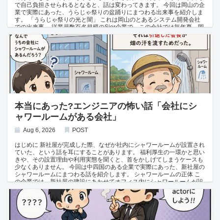
行った。 顧客 🤨 「ん？ この作業って設定ファイルを変更するだけ
で自己負担させられるとなると、話は変わってきます。 今回は岡山の企
で、コード修正は入ってないですよね？ なんで2週間もかかったんで
業で実際にあった、うらじゃ祭りの盆踊りにまつわる出来事を紹介しま
すか？」 若手エンジニア 😨 「えっと、それは……。」（ちらっとベテ
す。 「うらじゃ祭りの光と闇」 これは岡山のとあるシステム開発会社
ラン社員の方を見る） ベテラン社員 😶 （ぷいっとそっぽを向いて知ら
での出来事。 従業員数百名規模のSier企業で、この会社では毎年夏、岡
ん顔） 若手エンジニア 😱 （だんまりかよ！） 結局、顧客への説明はす
山の風物詩である「うらじゃ祭り」の盆踊りに、会社として団体で参加
べて若手エンジニア一人が背負うことになり、水増しを指示したベテラ
するのが恒例行事となっていた。 表向きは「地域交流」「社内の親睦」
ン社員は素知らぬ顔で自分の作業に戻っていった。 解説 今回のケース
を目的としたレクリエーション活動であり、就業規則上も参加は任意と
のように、実際の作業量とかけ離れた工数を見積もりに乗せる背景に
されていた。 ある年、入社1年目の新人達に集合がかけられた。 先輩B
は、下請け企業側の「利益確保」という社内事情が存在します。
😐 「新人はうらじゃに参加してもらいます。練習は今週土曜にやりま
す。参加者は各自準備お願いします。」 新人A 🙂 「任意参加なんですよ
ね？正直、うらじゃ自体あまり興味ないんですけど……。」 先輩B 😠
「は？やってみたら面白さがわかるから！やってもないのに興味ないと
か言うな。」 新人A 😨 「す、すみません……。」 先輩B 😊 「もちろん
参加は任意だよ。まあ、みんな出てるけどね。」 新人A 🤔 「（貴重な休
本当にあった?エンジニアの怖い話「会社にシ
日が……。）」 練習が始まった当日。 先輩B 😊 「Aくん、衣装まだ持
ャワールームがある会社」
ってないよね？購買部で買っといて。」 新人A 😳 「え、これ自分で買
うんですか……？」 先輩B 😐 「そうそう、みんな自費で用意してる
よ。1万円くらいかな。」 Aは驚いたが、周りの先輩たちも当然のよう
Aug 6, 2026
POST
に自分の衣装を用意している様子を見て、それ以上何も言えなかった。
練習は連日、休日に行われた。 新人A 😩 （今日も練習か……休日出勤
はじめに 新社屋が完成した際、なぜか社内にシャワールームが設置され
もつかないし。） 先輩C 😅 「まあ毎年恒例だからね。うちの部は昔か
ていた、という話を耳にすることがあります。 福利厚生の一環かと思い
ら皆勤で出てるし。」 新人A 😶 「皆勤……ですか。」 祭り本番当日。
きや、その設置理由や利用実態を聞くと、首をかしげてしまうケースも
猛暑の中、嫌な顔で衣装を着て踊る新人たちの姿を、会社の先輩達が観
少なくありません。 今回は中四国のある企業で実際にあった、新社屋の
覧席から満足げに眺めていた。 先輩B 😄 「うらじゃって素敵やん。」
シャワールームにまつわる話を紹介します。 シャワールームの正体 こ
解説 制度上「任意参加」とされているイベントであっても、実際には職
の企業では、新社屋の建設にあわせてオフィス内にシャワールームが設
場の空気や上司の視線によって、事実上の強制力が生まれてしまうこと
けられました。 一般的な社員向けの福利厚生施設であれば納得もできま
は珍しくありません。 こうした状況は、個々の発言や指示自体には明確
すが、設置の経緯を聞くと事情は少し異なります。 このシャワールーム
な強制の言葉が含まれていないため、後から「強制ではなかった」と説
は、すでに経営の一線から退いている経営者一族の要望によって作られ
明されてしまいがちです。 しかし、実質的な参加率や、断った場合の周
たものでした。 引退後、畑仕事に精を出していた会長が、作業でかいた
囲の反応を見れば、その職場における「任意」という言葉の実態が見え
汗をその場で流せるようにという理由で、会社の新社屋にシャワールー