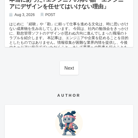
合よく解釈してしまうと、それは節税ではなく脱税に近づいてしまいま
ん😏:「自己投資(人生経験)だったと思ってるよ(ドヤ～)」 エンジニアA
アにデザインを任せてはいけない理由」
す。 脱税は当然おすすめできません。 正しい知識に基づいて申告する
😳:「….(何で自信満々なんだ。。。)」 40代エンジニアさん😎:「コミュ
ことを心がけたいですね。
ニティ運営してると色々あるからね(キリッ)」 エンジニアA😳:「….(コ
ミュニティってカフェ会開いてるだけだろ、ピエロだな。。。)」 大金
Aug 3, 2026
POST
を人に貸すのはよくない、お金を返さないような人は友人ではない、と
いう小学生でも分かることを理解できてないのに何故か自慢話のように
はじめに 「経験」や「勘」に頼って仕事を進める文化は、時に思いがけ
語っているのです。 コミュニティと称してやっていることもハッカソン
ない成果物を生み出してしまいます。 今回は、社内の勉強会をきっかけ
やアイデアソンなどではなく、 小規模なカフェ会やボードゲーム会で学
に、勤怠管理ソフトのデザインが思わぬ方向に進んでしまった職場のト
生さんでもできるような大したことではなく、年齢に相応しい行動とは
ラブルを紹介します。 本記事は、エンジニアや企業を貶めることを目的
思えないですが、主催して人を集めている自分に酔ってしまい、客観的
としたものではありません。情報収集が困難な業界内情を提供し、今後
な分析ができなくなっているようです。 本当の友達を知ることのないま
のキャリアに役立てていただくこと、そして業界への監査を行うことを
ま大人になり、周りに担ぎ上げられたピエロのような社会人も世の中に
目的としています。 「エンジニアにデザインを任せてはいけない理由」
はいるようです。 解説 大金を貸して返ってこないという失敗を「自己
これは勤怠パッケージソフトを自社開発している神奈川県の中小企業で
投資」と称し、反省すべき出来事を武勇伝のように語ってしまう金銭感
の出来事。 社内の勉強会で、自社の勤怠管理ソフトのUIデザインを改善
覚の麻痺が問題です。 そもそも、お金を貸すような相手は本当の友人と
しようという話が持ち上がった。 メンバーH（若手）🙂 「せっかくなの
Next
は言えません。 ただ、社会人になっても友人と呼べる存在がいない人
で、ペルソナを設定したデザイン設計の一連のプロセスを経験し、デザ
は、実は少なくありません。 そうした世間とのズレを出さないために
インの基礎をちゃんと学びながら進めませんか?」 勉強会リーダーI 😐
も、スポーツサークルなどのコミュニティに参加し、様々な人と交流を
「ペルソナ設計ぃ？ なんか時間かかりそうだなそれ。」 メンバー
持つことをおすすめします。 おわりに 失敗を自慢話にすり替えてしま
H（若手）🙂 「UI/UXの原則も踏まえて、視認性とか操作性とか一貫性
う姿勢は、周囲からの信頼を失うだけでなく、社会人としての金銭感覚
とか、意識した方がいいと思うんですけど……。」 メンバーJ 😑 「なん
そのものを鈍らせます。 自分のお金の使い道には常に責任を持ち、いい
か難しい話してるなー。もっと感覚でパッと決めちゃえばよくない？」
AUTHOR
加減な社会人にならないよう日頃から意識しておきましょう。 関連記事
メンバーH（若手）😅 「いや、一連のプロセスを理解しないとスキルの
地方エンジニアにおすすめのフリーランスエージェント
取得にならないんじゃ……。」 勉強会リーダーI 😤 「今回はいいんじゃ
ないの」 基礎的なプロセスを「面倒くさい」と感じたリーダーとメンバ
ーたちは、結局、明確なコンセプトを決めないまま、思い思いの感覚で
HTMLファイルの編集を始めた。 メンバーJ 😊 「ボタンのアイコン、て
んとう虫にしてみようよ。」 勉強会リーダーI 🙂 「こっちは星型で。バ
ランスも良さそうだし。」 メンバーH（若手）😨 「……勤怠管理ソフト
に、てんとう虫と星のアイコンですか？」 勉強会リーダーI 😊 「可愛い
からいいでしょ！」 コンセプトを誰も定めていなかったため、カラーリ