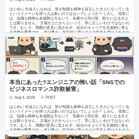
ません。 さらに厄介なのは、正しい表現を提示しても同じ間違いが繰り
返されることです。 脳の仕組み的に、本人の中では独自の定義や解釈が
はじめに 社会人になれば、皆が知識も精神も自立した大人になっている
形成してしまう方がいて、世の中で一般的に使われている意味と異なる
というイメージを持つ人は多いのではないでしょうか？ しかし、現実に
定義で理解してしまっているケースがあります。 そして、そのような人
は、知識も精神も未成熟な方もいて、先輩や上司が皆、頼りになる大人
が意思決定を行う立場にいると、プロジェクト全体が誤った方向に進ん
とは限りません。 立場が上だからといって、常に正しいわけではないの
でしまうこともあります。 案件はガチャのようなもので、リテラシーが
です。むしろ、周囲の意見に流されず、自分のキャリアを主体的に考え
さすがに低すぎる人が上にいるチームを組まないといけないこともあり
る姿勢が重要です。 本記事が、盲目的に周りの人の意見を受け入れるの
ます。 自身の力でもがくことも大事ですが、中々環境は変わりません。
ではなく、自分のキャリアを自分で判断するきっかけになれば幸いで
フリーランスになって、環境を変えるのも選択の一つかもしれません。
す。 本記事は、エンジニアや企業を貶めることを目的としたものではあ
関連記事 地方エンジニアにおすすめのフリーランスエージェント
りません。情報収集が困難な業界内情を提供し、今後のキャリアに役立
てていただくこと、そして業界への監査を行うことを目的としていま
す。 確定申告には「青色申告」と「白色申告」の2種類がある 副業やフ
リーランスで働くエンジニアが所得を申告する際、確定申告には大きく
「青色申告」と「白色申告」の2種類があります。 青色申告: 事前の申請
と帳簿付けの手間はかかるものの、最大65万円の控除など税制上の優遇
が受けられる 白色申告: 事前申請が不要で手続きは簡単だが、節税効果
はほとんどない このように、手間をかけてでも節税するか、簡単さを優
本当にあった?エンジニアの怖い話「SNSでの
先するかで選択が分かれる制度になっています。 節税に無頓着なエンジ
ビジネスロマンス詐欺被害」
ニアと、脱税に近い行為をするエンジニアの二極化 フリーランスや副業
のエンジニアの確定申告事情を見ていると、極端に2つのタイプに分か
れることが多いようです。 節税できる制度があるのに面倒くさがって使
Aug 4, 2026
POST
わない、税金に無頓着なタイプ 逆に節税を意識しすぎて、私物まで経費
にしてしまう、脱税に近い行為をするタイプ どちらも褒められる話では
はじめに 社会人になれば、皆が知識も精神も自立した大人になっている
ないですが、実際によく見かける事例です。 青色申告を使わないエンジ
というイメージを持つ人は多いのではないでしょうか？ しかし、現実に
ニアが意外と多い これはフリーランスで働くエンジニアの確定申告の話
は、知識も精神も未成熟な方もいて、先輩や上司が皆、頼りになる大人
です。 無頓着エンジニアB🙄:「確定申告はExcelを使って白色申告でや
とは限りません。 立場が上だからといって、常に正しいわけではないの
ってる。」 エンジニアA😳:「え、青色申告の方が節税になりますよ。」
です。むしろ、周囲の意見に流されず、自分のキャリアを主体的に考え
無頓着エンジニアB🙄:「白色申告でいいよ、青色申告は面倒くさいか
る姿勢が重要です。 本記事が、盲目的に周りの人の意見を受け入れるの
ら」 節税対策ができない白色申告を選ぶエンジニアって意外と多いんで
ではなく、自分のキャリアを自分で判断するきっかけになれば幸いで