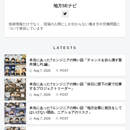
ングの意図も統一されないまま、デザインは完成してしまった。 メンバ
地方SEナビ
ーH（若手）😱 （このアイコン、実際に使う社員は何のボタンか分かる
んだろうか……。） 出来上がった勤怠ソフトは、ボタンの各種アイコン
がなぜか「てんとう虫」や「星」になっており、コンセプトが不明なま
まカラーリングの意図も分からない、残念な仕上がりとなってしまっ
た。 解説 問題点 HTML5が登場した頃、「デザインは理論化できるの
技術情報だけでなく、現場の人間にしか分からない働き方や労働問題に
で、デザイナーでなくてもデザインができる」という意見が広まったこ
ついて発信しています
とがあります。
LATESTS
本当にあった?エンジニアの怖い話「チャンスを自ら潰す案
件潰しPL編」
Aug 7, 2026
POST
本当にあった?エンジニアの怖い話「休日に部下の家で仕事
するプロジェクトリーダー」
Aug 7, 2026
POST
本当にあった?エンジニアの怖い話「地方企業に発注をして
はいけない理由。ニアショアのリスク」
Aug 7, 2026
POST