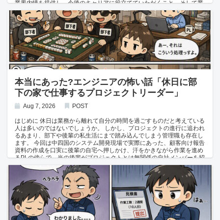
業界内情を提供し、今後のキャリアに役立てていただくこと、そして業
界への監査を行うことを目的としています。 「チャンスを自ら潰す案件
潰しPL編」 これは、大手SIerの下請けとして開発案件を受けている、岡
山のシステム会社A社での出来事。 A社は数十名規模のシステム会社
で、大手SIerから受注した案件を、PL（プロジェクトリーダー）とエン
ジニアの数名体制で回すことが多かった。 今回参加した打合せは、クラ
ウド上に蓄積された大量のPDFファイルに対してOCR技術を適用し、メ
タ情報を抽出して検索性を高めるという新規案件のキックオフだった。
打合せの中で、要件の説明が一通り行われた。 キックオフ後、顧客とA
社で個別の打合せを実施した。 顧客 🙂 「さっきの打ち合わせ、A社さ
ん的にどう思いました？」 A社PL 😐 「まだ、要件がプアーな感じで、
本当にあった?エンジニアの怖い話「休日に部
なんとも……」 要件はすでに十分に説明されていたにもかかわらず、A
下の家で仕事するプロジェクトリーダー」
社PLは言い訳し、言葉を濁した。 横で聞いていたA社エンジニアは、内
心「そんなに曖昧だったか？」と首をかしげていた。 要件を理解できて
いないのではと感じた顧客は、あらためて丁寧に補足を始めた。 顧客
Aug 7, 2026
POST
🙂 「ユーザーがやりたいことって〇〇だと思うんですよ。で、〇〇を実
現するとなると……」 A社PL 😠 「私も分かってますよ！」 顧客の言葉
はじめに 休日は業務から離れて自分の時間を過ごすものだと考えている
を遮り、食い気味に返すA社PL。 要件が理解されていないと思われたこ
人は多いのではないでしょうか。 しかし、プロジェクトの進行に追われ
とで、自分が無能だと見られていると感じたのかもしれない。 その場
るあまり、部下や後輩の私生活にまで踏み込んでしまう管理職も存在し
に、しらーとした空気が流れた。 顧客もA社エンジニアも、思わずドン
ます。 今回は中四国のシステム開発現場で実際にあった、顧客向け報告
引きして青ざめる。 引き気味になりながらも、顧客は会話を続けようと
資料の作成を口実に後輩の自宅へ押しかけ、汗をかきながら作業を進め
した。 顧客 😕 「OCRを使うとなると、どのサービスを使うかというの
るPLの傍らで、当の後輩がプロジェクトとは無関係の自社メンバーを招
が課題だと思うんですが……」 A社PL 😏 「OCR、文字認識機能です
いて麻雀に興じていたという話を紹介します。 本記事は、エンジニアや
ね。」 理解できていることをアピールしたいのか、顧客の言葉をそのま
企業を貶めることを目的としたものではありません。情報収集が困難な
ま復唱したり、別の言い方に言い換えたりするA社PL。 しかし内容その
業界内情を提供し、今後のキャリアに役立てていただくこと、そして業
ものへの回答にはなっていなかった。 らちが明かないと感じた顧客は、
界への監査を行うことを目的としています。 「休日に部下の家で仕事す
単刀直入に核心を尋ねた。 顧客 😐 「いや、聞きたかったのは、A社さ
るプロジェクトリーダー」 これは中四国のあるシステム開発会社での出
んはこのシステムのアーキテクチャとか提案できますかってことなんで
来事。 このプロジェクトは、複数の協力会社が入り交じる中規模の案件
すよ……」 A社PL 😳 「そういうことでしたら是非当社に！」 それまで
で、リリース直前ということもあり、現場全体に慢性的な余裕のなさが
の態度が一変し、急に前向きな姿勢を見せるA社PL。 その落差の大きさ
漂っていた。 PLは、要領の悪さで社内でも有名な人物で、進捗管理や