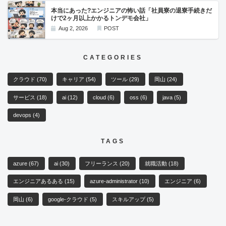
本当にあった?エンジニアの怖い話「社員寮の退寮手続きだ
けで2ヶ月以上かかるトンデモ会社」
Aug 2, 2026
POST
CATEGORIES
クラウド
(70)
キャリア
(54)
ツール
(29)
岡山
(24)
サービス
(18)
ai
(12)
cloud
(6)
oss
(6)
java
(5)
devops
(4)
TAGS
azure
(67)
ai
(30)
フリーランス
(20)
就職活動
(18)
エンジニアあるある
(15)
azure-administrator
(10)
エンジニア
(6)
岡山
(6)
google-クラウド
(5)
スキルアップ
(5)