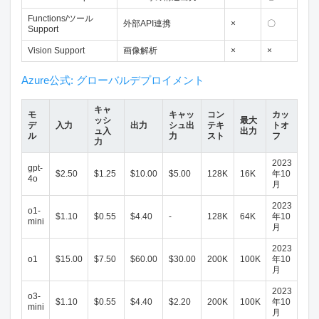
Functions/ツール
外部API連携
×
〇
Support
Vision Support
画像解析
×
×
Azure公式: グローバルデプロイメント
キャ
モ
キャッ
コン
カッ
ッシ
最大
デ
入力
出力
シュ出
テキ
トオ
ュ入
出力
ル
力
スト
フ
力
2023
gpt-
$2.50
$1.25
$10.00
$5.00
128K
16K
年10
4o
月
2023
o1-
$1.10
$0.55
$4.40
-
128K
64K
年10
mini
月
2023
o1
$15.00
$7.50
$60.00
$30.00
200K
100K
年10
月
2023
o3-
$1.10
$0.55
$4.40
$2.20
200K
100K
年10
mini
月