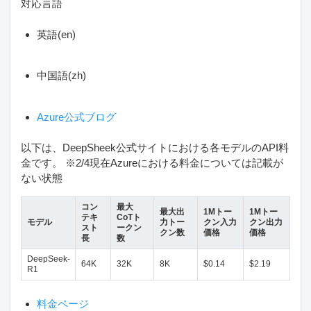
対応言語
英語(en)
中国語(zh)
Azure公式ブログ
以下は、DeepSheek公式サイトにおける各モデルのAPI料
金です。 ※2/4現在Azureにおける料金については記載が
ない状態
コン
最大
最大出
1Mトー
1Mトー
テキ
CoTト
モデル
力トー
クン入力
クン出力
スト
ークン
クン数
価格
価格
長
数
DeepSeek-
64K
32K
8K
$0.14
$2.19
R1
料金ページ