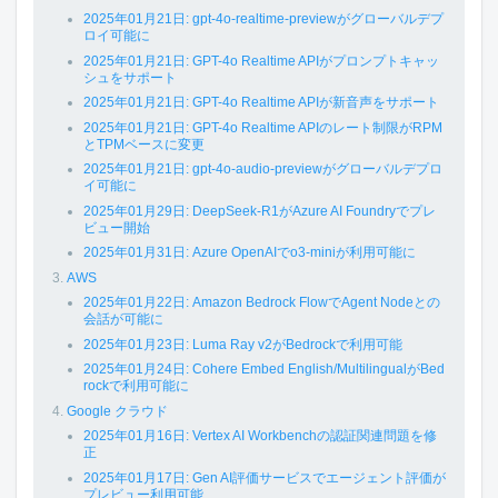
2025年01月21日: gpt-4o-realtime-previewがグローバルデプ
ロイ可能に
2025年01月21日: GPT-4o Realtime APIがプロンプトキャッ
シュをサポート
2025年01月21日: GPT-4o Realtime APIが新音声をサポート
2025年01月21日: GPT-4o Realtime APIのレート制限がRPM
とTPMベースに変更
2025年01月21日: gpt-4o-audio-previewがグローバルデプロ
イ可能に
2025年01月29日: DeepSeek-R1がAzure AI Foundryでプレ
ビュー開始
2025年01月31日: Azure OpenAIでo3-miniが利用可能に
AWS
2025年01月22日: Amazon Bedrock FlowでAgent Nodeとの
会話が可能に
2025年01月23日: Luma Ray v2がBedrockで利用可能
2025年01月24日: Cohere Embed English/MultilingualがBed
rockで利用可能に
Google クラウド
2025年01月16日: Vertex AI Workbenchの認証関連問題を修
正
2025年01月17日: Gen AI評価サービスでエージェント評価が
プレビュー利用可能