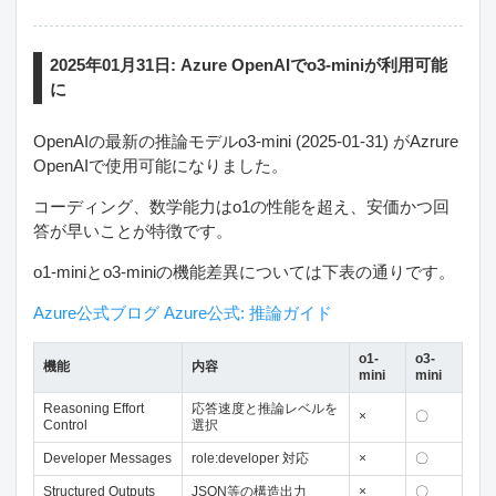
2025年01月31日: Azure OpenAIでo3-miniが利用可能
に
OpenAIの最新の推論モデルo3-mini (2025-01-31) がAzrure
OpenAIで使用可能になりました。
コーディング、数学能力はo1の性能を超え、安価かつ回
答が早いことが特徴です。
o1-miniとo3-miniの機能差異については下表の通りです。
Azure公式ブログ
Azure公式: 推論ガイド
o1-
o3-
機能
内容
mini
mini
Reasoning Effort
応答速度と推論レベルを
×
〇
Control
選択
Developer Messages
role:developer 対応
×
〇
Structured Outputs
JSON等の構造出力
×
〇