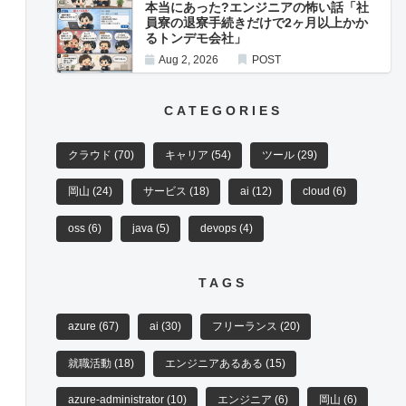
本当にあった?エンジニアの怖い話「社
員寮の退寮手続きだけで2ヶ月以上かか
るトンデモ会社」
Aug 2, 2026
POST
CATEGORIES
クラウド
(70)
キャリア
(54)
ツール
(29)
岡山
(24)
サービス
(18)
ai
(12)
cloud
(6)
oss
(6)
java
(5)
devops
(4)
TAGS
azure
(67)
ai
(30)
フリーランス
(20)
就職活動
(18)
エンジニアあるある
(15)
azure-administrator
(10)
エンジニア
(6)
岡山
(6)