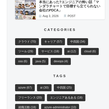
本当にあった?エンジニアの怖い話「マ
ンダラチャートで目標すら立てられない
会社のPDCA」
Aug 3, 2026
POST
CATEGORIES
クラウド
(70)
キャリア
(57)
中四国
(34)
ツール
(29)
サービス
(18)
ai
(12)
cloud
(6)
oss
(6)
java
(5)
devops
(4)
TAGS
azure
(67)
ai
(30)
中四国
(25)
フリーランス
(20)
エンジニアあるある
(18)
就職活動
(18)
azure-administrator
(10)