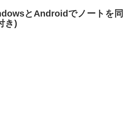
でWindowsとAndroidでノートを同
付き)