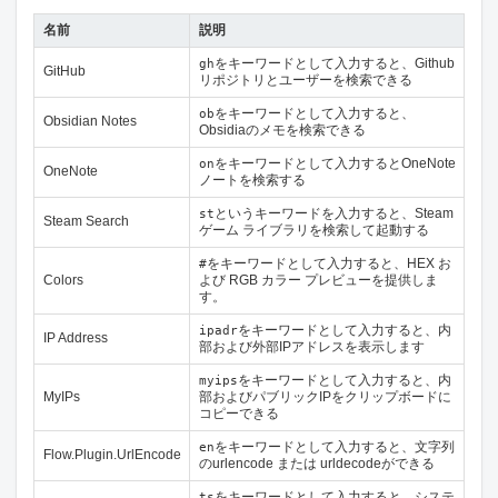
名前
説明
をキーワードとして入力すると、Github
gh
GitHub
リポジトリとユーザーを検索できる
をキーワードとして入力すると、
ob
Obsidian Notes
Obsidiaのメモを検索できる
をキーワードとして入力するとOneNote
on
OneNote
ノートを検索する
というキーワードを入力すると、Steam
st
Steam Search
ゲーム ライブラリを検索して起動する
をキーワードとして入力すると、HEX お
#
Colors
よび RGB カラー プレビューを提供しま
す。
をキーワードとして入力すると、内
ipadr
IP Address
部および外部IPアドレスを表示します
をキーワードとして入力すると、内
myips
MyIPs
部およびパブリックIPをクリップボードに
コピーできる
をキーワードとして入力すると、文字列
en
Flow.Plugin.UrlEncode
のurlencode または urldecodeができる
をキーワードとして入力すると、システ
ts