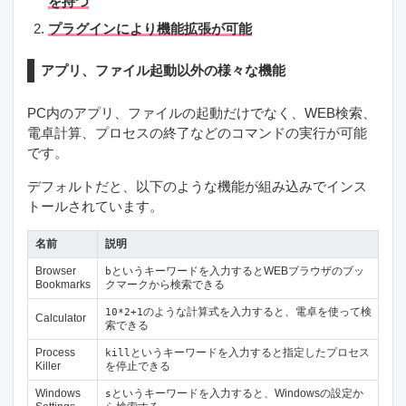
を持つ
プラグインにより機能拡張が可能
アプリ、ファイル起動以外の様々な機能
PC内のアプリ、ファイルの起動だけでなく、WEB検索、
電卓計算、プロセスの終了などのコマンドの実行が可能
です。
デフォルトだと、以下のような機能が組み込みでインス
トールされています。
名前
説明
Browser
というキーワードを入力するとWEBブラウザのブッ
b
Bookmarks
クマークから検索できる
のような計算式を入力すると、電卓を使って検
10*2+1
Calculator
索できる
Process
というキーワードを入力すると指定したプロセス
kill
Killer
を停止できる
Windows
というキーワードを入力すると、Windowsの設定か
s