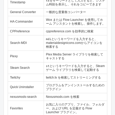
をキーワードとして入力すると、システ
ts
Timestamp
ム時刻を表示し、それをコピーできます
General Converter
一般的な度量衡コンバーター
Wox または Flow Launcher を使用してホ
HA-Commander
ーム アシスタントを検索し、操作します。
CPPreference
cppreference.com を効率的に検索
というキーワードを入力すると、
mdi
Search-MDI
materialdesignicons.comからアイコンを
検索する
Plex Media Server ライブラリを検索して
Plexy
キャストする
というキーワードを入力すると、Steam
st
Steam Search
ゲーム ライブラリを検索して起動する
Twitchy
twitch.tv を検索してストリーミングする
プログラムをアンインストールするための
Quick Uninstaller
プラグイン
nexusmods-search
Nexusmods.com を検索
お気に入りのアプリ、ファイル、フォルダ
Favorites
ー、および URL を定義する Flow
Launcher プラグイン。