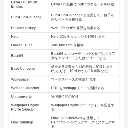
BetterTTV Twitch
BetterTTV経由でTwitch.tvエモートを検索
Emotes
DuckDuckGo bangs を使用して、何千も
DuckDuckGo !bang
のサイトを直接検索
Browser History
Web ブラウザの履歴を検索する
Heidi
HeidiSQL セッションを起動します。
FlowYouTube
YouTube.com を検索
Base64 エンコーディングを使用して文字
Base64
列をエンコードまたはデコードする
値をある基数から別の基数に変換します
Base Converter
(たとえば、10 進数から 16 進数など)。
Workspacer
ワークスペースの作成と管理
WebApp launcher
URL を webapp モードで開始する
Unit converter
物理単位間の変換
Wallpaper Engine
Wallpaper Engine プロファイルを変更す
Profile Selector
る
Flow Launcher/Wox を使用して
FlowRaindrop
Raindrop.io のブックマークにアクセスす
る