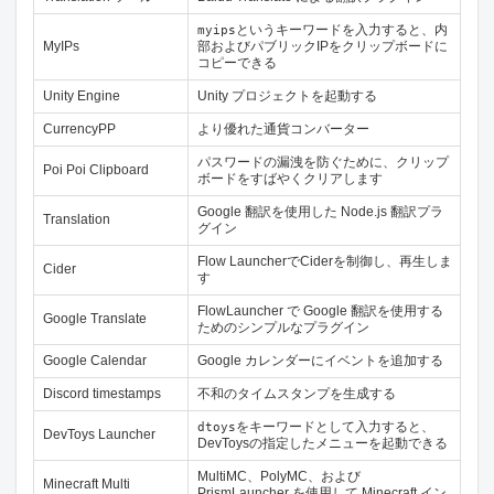
というキーワードを入力すると、内
myips
MyIPs
部およびパブリックIPをクリップボードに
コピーできる
Unity Engine
Unity プロジェクトを起動する
CurrencyPP
より優れた通貨コンバーター
パスワードの漏洩を防ぐために、クリップ
Poi Poi Clipboard
ボードをすばやくクリアします
Google 翻訳を使用した Node.js 翻訳プラ
Translation
グイン
Flow LauncherでCiderを制御し、再生しま
Cider
す
FlowLauncher で Google 翻訳を使用する
Google Translate
ためのシンプルなプラグイン
Google Calendar
Google カレンダーにイベントを追加する
Discord timestamps
不和のタイムスタンプを生成する
をキーワードとして入力すると、
dtoys
DevToys Launcher
DevToysの指定したメニューを起動できる
MultiMC、PolyMC、および
Minecraft Multi
PrismLauncher を使用して Minecraft イン