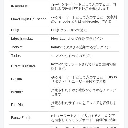
をキーワードとして入力すると、内
ipadr
IP Address
部および外部IPアドレスを表示します
をキーワードとして入力すると、文字列
en
Flow.Plugin.UrlEncode
のurlencode または urldecodeができる
Putty
Putty セッションの起動
LibreTranslate
Flow-Launcher の翻訳プラグイン
Todoist
todoist にタスクを追加するプラグイン。
Todos
シンプルなすべてのアプリ。
textblob でサポートされている言語間で翻
Direct Translate
訳します。
をキーワードとして入力すると、Github
gh
GitHub
リポジトリとユーザーを検索できる
指定された引数が素数かどうかをチェック
isPrime
します
指定されたサイコロを振って式を評価しま
RollDice
す
をキーワードとして入力すると、絵文字
e
Fancy Emoji
を検索してクリップボードに自動的に追加