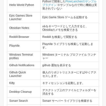
Pythonで開発した
FlowLancherのサンプル
Hello World Python
プラグイン
※サンプルなので特に機能は実
装されていない
Epic Games Store
Epic Game Store ゲームを起動する
Launcher
をキーワードとして入力すると、
ob
Obsidian Notes
Obsidiaのメモを検索できる
Reddit Browser
Reddit を検索して閲覧する
Playnite ライブラリを検索して起動しま
Playnite
す。
Windows Terminal
Windows ターミナル プロファイル ランチ
profiles
ャー
Github Notifications
github 通知を表示する
Github Quick
個人のリポジトリとスターにすばやくアク
Launcher
セスします。
Kitty
キティセッションを起動します。
デスクトップ上のファイルとフォルダーを
Desktop Cleanup
消去する
Sonarr Search
Sonarr サーバー ライブラリを検索する