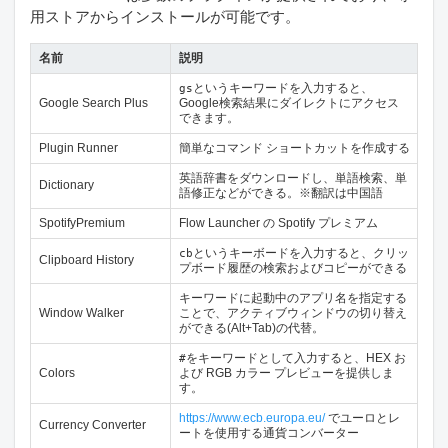
用ストアからインストールが可能です。
名前
説明
というキーワードを入力すると、
gs
Google Search Plus
Google検索結果にダイレクトにアクセス
できます。
Plugin Runner
簡単なコマンド ショートカットを作成する
英語辞書をダウンロードし、単語検索、単
Dictionary
語修正などができる。※翻訳は中国語
SpotifyPremium
Flow Launcher の Spotify プレミアム
というキーボードを入力すると、クリッ
cb
Clipboard History
プボード履歴の検索およびコピーができる
キーワードに起動中のアプリ名を指定する
Window Walker
ことで、アクティブウィンドウの切り替え
ができる(Alt+Tab)の代替。
をキーワードとして入力すると、HEX お
#
Colors
よび RGB カラー プレビューを提供しま
す。
https://www.ecb.europa.eu/
でユーロとレ
Currency Converter
ートを使用する通貨コンバーター