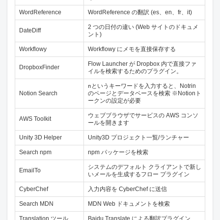
WordReference
WordReference の翻訳 (es、en、fr、it)
2 つの日付の違い (Web サイトのドキュメ
DateDiff
ント)
Workflowy
Workflowy にメモを直接保存する
Flow Launcher が Dropbox 内で直接ファ
DropboxFinder
イルを検索するためのプラグイン。
というキーワードを入力すると、Notrin
n
Notion Search
のページとデータベースを検索 ※Notionト
ークンの設定が必要
ウェブブラウザでサービスの AWS コンソ
AWS Toolkit
ールを開きます
Unity 3D Helper
Unity3D プロジェクト一覧/ランチャー
Search npm
npm パッケージを検索
システムのデフォルト クライアントで新し
EmailTo
いメールを生成するフロー プラグイン
CyberChef
入力内容を Cyber​​Chef に送信
Search MDN
MDN Web ドキュメントを検索
Translation ツール
Baidu Translate による翻訳プラグイン