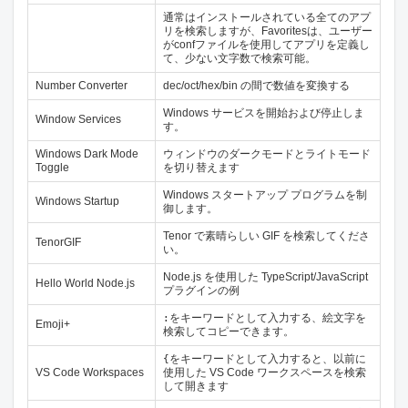
通常はインストールされている全てのアプ
リを検索しますが、Favoritesは、ユーザー
がconfファイルを使用してアプリを定義し
て、少ない文字数で検索可能。
Number Converter
dec/oct/hex/bin の間で数値を変換する
Windows サービスを開始および停止しま
Window Services
す。
Windows Dark Mode
ウィンドウのダークモードとライトモード
Toggle
を切り替えます
Windows スタートアップ プログラムを制
Windows Startup
御します。
Tenor で素晴らしい GIF を検索してくださ
TenorGIF
い。
Node.js を使用した TypeScript/JavaScript
Hello World Node.js
プラグインの例
をキーワードとして入力する、絵文字を
:
Emoji+
検索してコピーできます。
をキーワードとして入力すると、以前に
{
VS Code Workspaces
使用した VS Code ワークスペースを検索
して開きます