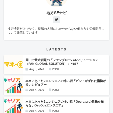
で、このインストーラーを実行します。 インストーラーの実行完了後に
OneNoteを起動すると、右上のタブに「OneMark」が追加されます。
OneMarkの機能 OneMarkの機能を紹介します。 Live Preview Live
地方SEナビ
Previewは、MarkDown形式で入力したテキストを装飾した状態で表示
する機能です。 Live PreviewをONにした状態で、テキスト入力後に
Enterキーを押すと、その行のテキストがMakrdownの内容に応じて装飾
された状態で表示されます。 また、Live Previewタブの下にある Auto
enable for preview を有効にすると、OneNoteで新規に追加したページ
技術情報だけでなく、現場の人間にしか分からない働き方や労働問題に
にもLive Previewが有効になります。 Convert Paragraph Edit 選択中の
ついて発信しています
テキストボックス内にあるMakrdownに対して、一括でテキストの装飾
を行います。 Toggle Source カーソル位置と同一行のテキストの
Makrdownテキストの装飾と非装飾の切り替えを行います。 Import
Markdown / Export Markdown Import Markdownをクリックすることで
LATESTS
他のエディタで作成したマークダウンファイルをOneNoteにインポート
することができます。 Export MarkdownをクリックすることでOneNote
のページをMakrdownファイルとしてエクスポートすることができま
岡山で最近話題の「ファングローバルソリューション
す。 Themes MarkdownテキストのスタイルをThemesから変更可能で
（FAN GLOBAL SOLUTION）」とは?
す。 ショートカットキー Ctrl + , Toggle Sourceと同様にカーソル位置と
Aug 5, 2026
POST
同一行のテキストのMakrdownテキストの装飾と非装飾の切り替えを行
います。 F5キー Convert Paragraph Editと同様に選択中のテキストボッ
クス内にあるMakrdownに対して、一括でテキストの装飾を行います。
本当にあった?エンジニアの怖い話「ピントがずれた指摘が
F8キー OneNoteのページ内のMakrdownテキストをクリップボードにコ
多いレビュアー」
ピーすることができます。 Markdownルール OneMarkはMarkdownのル
ールにGitHub Flavored Markdownを採用しています。
Aug 4, 2026
POST
本当にあった?エンジニアの怖い話「Operatorの意味を知
らないDevOpsエンジニア」
Aug 4, 2026
POST