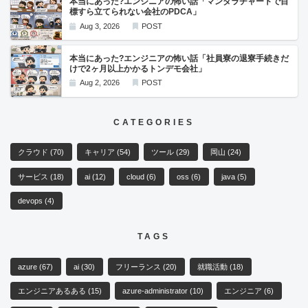
本当にあった?エンジニアの怖い話「マンダラチャートで目
標すら立てられない会社のPDCA」
Aug 3, 2026
POST
本当にあった?エンジニアの怖い話「社員寮の退寮手続きだ
けで2ヶ月以上かかるトンデモ会社」
Aug 2, 2026
POST
CATEGORIES
クラウド
(70)
キャリア
(54)
ツール
(29)
岡山
(24)
サービス
(18)
ai
(12)
cloud
(6)
oss
(6)
java
(5)
devops
(4)
TAGS
azure
(67)
ai
(30)
フリーランス
(20)
就職活動
(18)
エンジニアあるある
(15)
azure-administrator
(10)
エンジニア
(6)