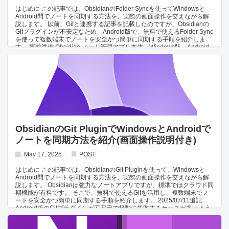
はじめに この記事では、ObsidianのFolder Syncを使ってWindowsと
Android間でノートを同期する方法を、実際の画面操作を交えながら解
説します。 以前、Gitと連携する記事を記載したのですが、Obsidianの
Gitプラグインが不安定なため、Android版で、無料で使えるFolder Sync
を使って複数端末でノートを安全かつ簡単に同期する手順を紹介しま
す。 事前準備 Obsidian ノート管理アプリ本体。Windows版・Android
版をそれぞれインストールしてください。 FolderSync（Androidのみ）
FolderSyncは指定したフォルダ間を同期するアプリです。
OneDrive（WindowsとAndroidの両方にインストール: Google Driveで
も可) ノートを同期する際に必要になります。 Android版のObsidianの
設定ファイルの保存先を変更 AndroidとWindowsのObsidianの設定ファ
イルがバッティングしないように設定ファイル名を変更します。
Obsidianのノートの保存先をOneDriveに変更 Obsidianのノートの保存
先をOndriveに変更します。 これでAndroid版にもファイルが送信され
るようになります。 Obsidian AndroidではOneDrive上のフォルダを
Vaultとして開けないので、FolderSyncを使用します。 FolderSyncにス
ObsidianのGit PluginでWindowsとAndroidで
トレージアクセスの権限を付与して Folder Syncにストレージアクセス
ノートを同期方法を紹介(画面操作説明付き)
権限を付与する必要があるので、Folder Syncを起動し、権限を付与し
ます。 一旦、セキュリティは度外視で全ファイルに権限を付与します。
FolderSyncにOnedriveアカウントを追加 Onedriveのアカウントを
May 17, 2025
POST
Folder Syncに追加します。 Folder Syncの同期設定 FolderSyncに
Android版Obsidianの保存先のフォルダと、 OneDrive上のObsidianの保
はじめに この記事では、ObsidianのGit Pluginを使って、Windowsと
存先を設定します。 取り込みが完了したら、WindowsとAndroid間で
Android間でノートを同期する方法を、実際の画面操作を交えながら解
Obisidianのノートを同期する環境の構築が完了です。 おわりに この記
説します。 Obsidianは強力なノートアプリですが、標準ではクラウド同
事では、WindowsとAndroid間でObisidianのノートを同期する方法を紹
期機能が有料です。 そこで、無料で使えるGitを活用し、複数端末でノ
介しました。
ートを安全かつ簡単に同期する手順を紹介します。 2025/07/11追記
Android版のGitプラグインが不安定で起動に失敗するケースが多いよう
なので、代替方法をこちらの記事に記載しました。 必要なもの GitHub
アカウント ノートを保存するリポジトリ作成に必要です。 Gitクライア