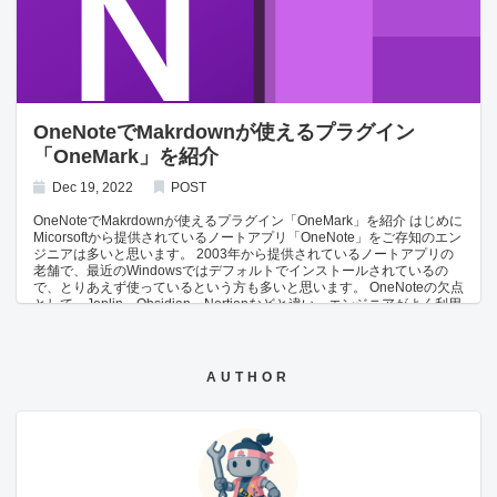
ント Windows PCでGit操作を行うために必要です。 Obsidian ノート管
理アプリ本体。Windows版・Android版をそれぞれインストールしてく
ださい。 Obsidian Git Plugin ObsidianでGit操作を自動化するためのプ
ラグインです。 Termux（Androidのみ） AndroidでGitコマンドを利用す
るためのLinux環境アプリです。 F-Droid（Androidのみ） Termuxをイン
ストールするためのオープンソースアプリストアです。 Gitリポジトリ
を作成 Obsidianのノートを格納するためのリポジトリをGitHubで作成
します。 リポジトリ名を入力し、Privateリポジトリを作成します。 Git
OneNoteでMakrdownが使えるプラグイン
のパーソナルアクセストークンを発行 ObsidianがGitを操作するために
「OneMark」を紹介
使用するパーソナルアクセストークン(PAT)を発行します。 Windows
PCの操作 ローカルにリポジトリをクローン 以下のコマンドを実行し、
リポジトリをローカルPCにクローンする。 git clone https://{git-
Dec 19, 2022
POST
personal-access-token}@github.com/{username}/{repository-name}.git
ObsidianにGit Pluginをインストール Obisidianを開き、Git Pluginをイ
OneNoteでMakrdownが使えるプラグイン「OneMark」を紹介 はじめに
ンストールします。 Obsidianの「設定」→「コミュニティプラグイン」
Micorsoftから提供されているノートアプリ「OneNote」をご存知のエン
から「Obsidian Git」を検索し、インストールします。 インストールが
ジニアは多いと思います。 2003年から提供されているノートアプリの
完了したら、画面下部の歯車アイコンをクリックし、Gitの設定を行いま
老舗で、最近のWindowsではデフォルトでインストールされているの
す。 Auto commit-and-sync interval (minutes)とAuto commit-and-sync
で、とりあえず使っているという方も多いと思います。 OneNoteの欠点
after stopping file edits:を設定すると、編集後に自動的にGitに変更内容
として、Joplin、Obsidian、Nortionなどと違い、エンジニアがよく利用
が反映されるようになります。 各設定値の意味はこちらのブログに分か
するMarkdown記法に対応していないことが挙げれていましたが、サー
りやすくまとめられていましたので、ご参照下さい。 note: Obsidian Git
ドパーティ製のプラグイン「OneMark」を使うことで、OneNoteでも
の導入とカスタマイズ設定
Markdownを使うことができます。 OneNoteでMakrdownが使えるプラ
グイン「OneMark」を紹介します。 OneMarkとは OneMarkはNeux
AUTHOR
Labから提供されているOneNoteにMakrdown機能を追加することがで
きるプラグインです。 OneMark公式HP OneMarkをインストール
OneMarkをインストールする方法を紹介します。 OneMark公式HPにア
クセスします。 自分のPCが64bitならDownload Nowをクリックし、
32bitならとなりのor 32bitをクリックします。 ダウンロードが終わる
と、64bitならOneMarkSetupX64.0_2_2.msi、32bitなら
OneMarkSetup.0_2_2.msi というインストーラーが保存さていてるの