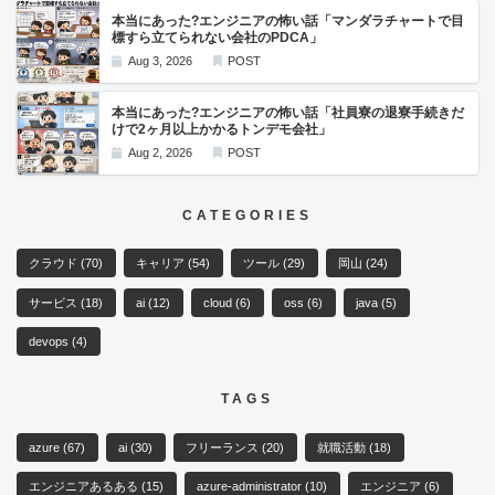
本当にあった?エンジニアの怖い話「マンダラチャートで目
標すら立てられない会社のPDCA」
Aug 3, 2026
POST
本当にあった?エンジニアの怖い話「社員寮の退寮手続きだ
けで2ヶ月以上かかるトンデモ会社」
Aug 2, 2026
POST
CATEGORIES
クラウド
(70)
キャリア
(54)
ツール
(29)
岡山
(24)
サービス
(18)
ai
(12)
cloud
(6)
oss
(6)
java
(5)
devops
(4)
TAGS
azure
(67)
ai
(30)
フリーランス
(20)
就職活動
(18)
エンジニアあるある
(15)
azure-administrator
(10)
エンジニア
(6)