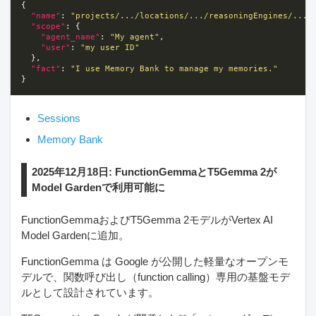
"name"
: 
"projects/.../locations/.../reasoningEngines/.../
"scope"
"agent_name"
: 
"My agent"
"user"
: 
"my user ID"
"fact"
: 
"I use Memory Bank to manage my memories."
Sessions
Memory Bank
2025年12月18日: FunctionGemmaとT5Gemma 2が
Model Gardenで利用可能に
FunctionGemmaおよびT5Gemma 2モデルがVertex AI
Model Gardenに追加。
FunctionGemma は Google が公開した軽量なオープンモ
デルで、関数呼び出し（function calling）専用の基盤モデ
ルとして設計されています。