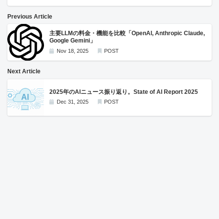
Previous Article
主要LLMの料金・機能を比較「OpenAI, Anthropic Claude,
Google Gemini」
Nov 18, 2025
POST
Next Article
2025年のAIニュース振り返り。State of AI Report 2025
Dec 31, 2025
POST