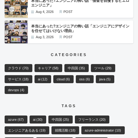
本当にあった?エンジニアの怖い話「借金を自慢するピエロ
エンジニア」
Aug 4, 2026
POST
本当にあった?エンジニアの怖い話「エンジニアにデザイン
を任せてはいけない理由」
Aug 3, 2026
POST
CATEGORIES
クラウド
(70)
キャリア
(58)
中四国
(35)
ツール
(29)
サービス
(18)
ai
(12)
cloud
(6)
oss
(6)
java
(5)
devops
(4)
TAGS
azure
(67)
ai
(30)
中四国
(25)
フリーランス
(20)
エンジニアあるある
(19)
就職活動
(18)
azure-administrator
(10)