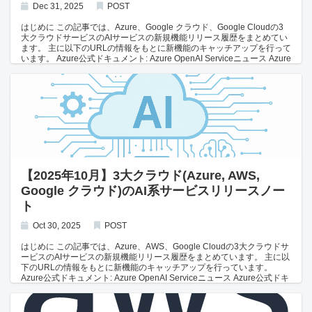
Dec 31, 2025
POST
はじめに この記事では、Azure、Google クラウド、Google Cloudの3
大クラウドサービスのAIサービスの新規機能リリース履歴をまとめてい
ます。 主に以下のURLの情報をもとに新機能のキャッチアップを行って
います。 Azure公式ドキュメント: Azure OpenAI Serviceニュース Azure
公式ドキュメント: Azure AI Agent Serviceニュース Github: Azure公式ド
キュメント管理リポジトリ Github: Azure OpenAI APIプレビューバージ
ョン一覧 Github: Azure OpenAI API安定版バージョン一覧 AWS公式ドキ
ュメント: AWS Bedrockリリースノート Google Cloud公式ドキュメン
ト: Vertex AIリリースノート Anthropic公式ドキュメント: APIバージョン
一覧 Azure 2025年12月01日: GPT-image-1.5モデルが利用可能に
OpenAIの最新画像生成モデルGPT-image-1.5がリリースされました。
パフォーマンス、品質、編集コントロール、顔の保持機能が向上してい
ます。 編集モードでは、高い入力忠実度をサポートし、入力画像の一部
を追加/削除しながら他の部分を保持できます。 主な機能: テキストから
画像生成 画像から画像生成（編集） インペインティング 高品質な画像
【2025年10月】3大クラウド(Azure, AWS,
生成（最大1024x1536および1536x1024ピクセル）
Google クラウド)のAI系サービスリリースノー
ト
Oct 30, 2025
POST
はじめに この記事では、Azure、AWS、Google Cloudの3大クラウドサ
ービスのAIサービスの新規機能リリース履歴をまとめています。 主に以
下のURLの情報をもとに新機能のキャッチアップを行っています。
Azure公式ドキュメント: Azure OpenAI Serviceニュース Azure公式ドキ
ュメント: Azure AI Agent Serviceニュース Github: Azure公式ドキュメン
ト管理リポジトリ Github: Azure OpenAI APIプレビューバージョン一覧
Github: Azure OpenAI API安定版バージョン一覧 AWS公式ドキュメント: