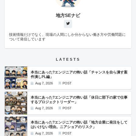
ます。 ECSの構成要素 ECSはタスク、サービス、クラスターという3要
素から構成されています。 タスク タスクはタスク定義と呼ばれる設定
内容に基づいてECS上でコンテナを起動する役割を担います。 タスク定
地方SEナビ
義は起動タイプ、CPU、メモリ、イメージのURL、ネットワーク設定、
環境変数などのコンテナの起動内容を定義したものです。 サービス サ
ービスはECS上で起動するタスクを管理する役割を担います。 具体的に
はどのタスクにどのタスク定義を使用するかを定義したり、設定したタ
技術情報だけでなく、現場の人間にしか分からない働き方や労働問題に
スク数より起動したタスク数が少なくなった場合に自動的にタスクを起
ついて発信しています
動させることができます。 クラスター クラスターはサービスや、タス
クを実行する基盤で、サービスやタスクをグループ化する役割を担いま
す。 クラスターを開発環境用クラスター、本番環境用クラスターの2種
類を作成することで、サービスやタスクも開発環境用と本番環境用で論
理的に分けることができます。 まとめ この記事ではECSの構成要素に
LATESTS
ついて紹介しました。 ECSはAWS上で複数のコンテナの実行、停止、
管理をすることできるコンテナオーケストレーションサービス ECSは
本当にあった?エンジニアの怖い話「チャンスを自ら潰す案
EC2とFargateの2種類の起動タイプがある 起動タイプEC2の場合、価格
件潰しPL編」
は安いがホストOSなどの管理はユーザーがする必要がある 起動タイプ
Fargateの場合、価格が高額になる反面、ホストOSの管理はAWS側で実
Aug 7, 2026
POST
施してくれる ECSはタスク、サービス、クラスターという3要素から構
成される タスク : タスク定義の内容に基づいてECS上でコンテナを起動
する役割 タスク定義 : コンテナの起動内容を定義したもの(起動タイプ、
本当にあった?エンジニアの怖い話「休日に部下の家で仕事
CPU、メモリ、イメージのURL、ネットワーク設定、環境変数など) サ
するプロジェクトリーダー」
ービス : ECS上で起動するタスクを管理する(起動させるタスクの数や、
Aug 7, 2026
POST
使用するタスク定義を定義する) クラスター : サービスや、タスクを実行
する基盤で、サービスや、タスクをグループ化する 本サイトへのご意
見、お問い合わせなどありましたらこちらからご連絡下さい。
本当にあった?エンジニアの怖い話「地方企業に発注をして
はいけない理由。ニアショアのリスク」
Aug 7, 2026
POST