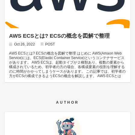
AWS Bedrockリリースノート Google Cloud公式ドキュメント: Vertex AI
リリースノート Anthropic公式ドキュメント: APIバージョン一覧 Azure
2025年10月01日: Microsoftがエージェント型AIアプリ開発基盤
「Microsoft Agent Framework」を発表 エージェント型AIアプリを開発
するためのSDKとランタイム「Microsoft Agent Framework」を発表し、
パブリックプレビューを開始されました。 概要：AutoGenとSemantic
Kernelを統合し、エンタープライズ対応のマルチエージェント開発基盤
として設計。 AutoGen＝Microsoft開発のA2A（Agent to Agent）連携用
AWS ECSとは? ECSの概念を図解で整理
フレームワーク。 Semantic Kernel＝Microsoft開発のエージェント内部
の機能・プラグイン・メモリ管理を担うフレームワーク。 今後の統合計
Oct 26, 2022
POST
画：
AWS ECSとは? ECSの概念を図解で整理 はじめに AWS(Amaon Web
Service)には、ECS(Elastic Container Service)というコンテナサービス
があります。 AWS ECSは、起動タイプが２種類あり、複数の要素から
構成されているため、初学者の方の場合、各構成要素の役割を理解する
のに時間がかかってしまうケースがあります。 この記事では、初学者の
方がECSの構成できるようECSの概念を解説します。 AWS ECSとは
AWS上で複数のコンテナの実行、停止、管理をすることできるサービス
(コンテナオーケストレーションサービス)です。
https://docs.aws.amazon.com/ja_jp/AmazonECS/latest/developerguide/Welc
ECSは、KubenetesというGoogleが設計したOSSのAWS版と考えてい
ただくとイメージしやすいかと思います。
AUTHOR
https://kubernetes.io/ja/docs/concepts/overview/what-is-kubernetes/
ECSの種類 ECSはEC2とFargateの2種類の起動タイプが用意されてい
ます。 EC2 起動タイプEC2はAWS EC2インスタンス上で起動します。
Fargateより価格は安いですが、ホストOSやDocker Engineなどへのア
ップデートなどはユーザーが自分で実施する必要があります。 Fargate
起動タイプFargateは、コンテナを実行するホストの管理をAWS側で管
理してくれるため、EC2より価格が高額になる反面、 ホストOSのアッ
プデートなどはAWS側で実施され、ユーザー側実施する必要がなくなり