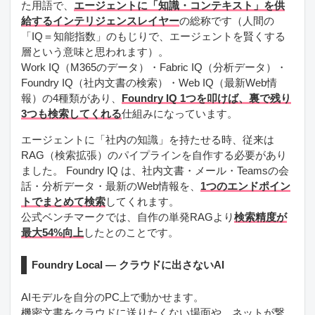
た用語で、
エージェントに「知識・コンテキスト」を供
給するインテリジェンスレイヤー
の総称です（人間の
「IQ＝知能指数」のもじりで、エージェントを賢くする
層という意味と思われます）。
Work IQ（M365のデータ）・Fabric IQ（分析データ）・
Foundry IQ（社内文書の検索）・Web IQ（最新Web情
報）の4種類があり、
Foundry IQ 1つを叩けば、裏で残り
3つも検索してくれる
仕組みになっています。
エージェントに「社内の知識」を持たせる時、従来は
RAG（検索拡張）のパイプラインを自作する必要があり
ました。 Foundry IQ は、社内文書・メール・Teamsの会
話・分析データ・最新のWeb情報を、
1つのエンドポイン
トでまとめて検索
してくれます。
公式ベンチマークでは、自作の単発RAGより
検索精度が
最大54%向上
したとのことです。
Foundry Local — クラウドに出さないAI
AIモデルを自分のPC上で動かせます。
機密文書をクラウドに送りたくない場面や、ネットが繋