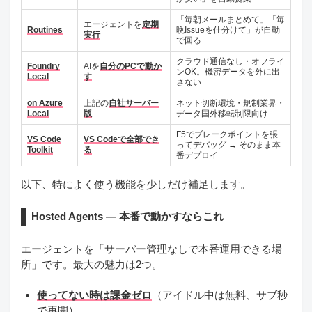
「毎朝メールまとめて」「毎
エージェントを
定期
Routines
晩Issueを仕分けて」が自動
実行
で回る
クラウド通信なし・オフライ
Foundry
AIを
自分のPCで動か
ンOK。機密データを外に出
Local
す
さない
on Azure
上記の
自社サーバー
ネット切断環境・規制業界・
Local
版
データ国外移転制限向け
F5でブレークポイントを張
VS Code
VS Codeで全部でき
ってデバッグ → そのまま本
Toolkit
る
番デプロイ
以下、特によく使う機能を少しだけ補足します。
Hosted Agents — 本番で動かすならこれ
エージェントを「サーバー管理なしで本番運用できる場
所」です。最大の魅力は2つ。
使ってない時は課金ゼロ
（アイドル中は無料、サブ秒
で再開）