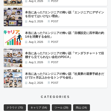
Aug 4, 2026
POST
本当にあった?エンジニアの怖い話「エンジニアにデザイン
を任せてはいけない理由」
Aug 3, 2026
POST
本当にあった?エンジニアの怖い話「目標設定に四半期の約
1/4を消費する会社」
Aug 3, 2026
POST
本当にあった?エンジニアの怖い話「マンダラチャートで目
標すら立てられない会社のPDCA」
Aug 3, 2026
POST
本当にあった?エンジニアの怖い話「社員寮の退寮手続きだ
けで2ヶ月以上かかるトンデモ会社」
Aug 2, 2026
POST
CATEGORIES
クラウド
(70)
キャリア
(54)
ツール
(29)
岡山
(24)