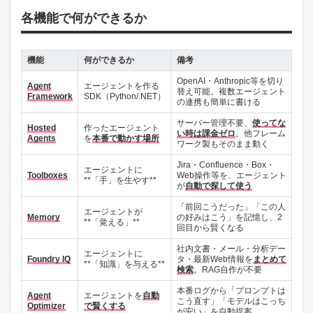
各機能で何ができるか
機能
何ができるか
備考
OpenAI・Anthropic等を切り
Agent
エージェントを作る
替え可能。複数エージェント
Framework
SDK（Python/.NET）
の連携も簡単に書ける
サーバー管理不要、
使ってな
Hosted
作ったエージェント
い時は課金ゼロ
。他フレーム
Agents
を
本番で動かす場所
ワーク製もそのまま動く
Jira・Confluence・Box・
エージェントに
Toolboxes
Web操作等を、エージェント
**「手」を生やす**
が
自動で探して使う
「前回こうだった」「この人
エージェントが
Memory
の好みはこう」を記憶し、2
**「覚える」**
回目から賢くなる
社内文書・メール・分析デー
エージェントに
Foundry IQ
タ・最新Web情報を
まとめて
**「知識」を与える**
検索
。RAG自作が不要
本番ログから「プロンプトは
Agent
エージェントを
自動
こう直す」「モデルはこっち
Optimizer
で賢くする
が安い」を自動提案