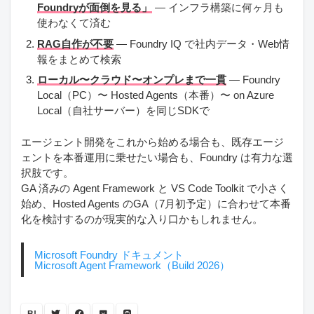
Foundryが面倒を見る」
— インフラ構築に何ヶ月も
使わなくて済む
RAG自作が不要
— Foundry IQ で社内データ・Web情
報をまとめて検索
ローカル〜クラウド〜オンプレまで一貫
— Foundry
Local（PC）〜 Hosted Agents（本番）〜 on Azure
Local（自社サーバー）を同じSDKで
エージェント開発をこれから始める場合も、既存エージ
ェントを本番運用に乗せたい場合も、Foundry は有力な選
択肢です。
GA 済みの Agent Framework と VS Code Toolkit で小さく
始め、Hosted Agents のGA（7月初予定）に合わせて本番
化を検討するのが現実的な入り口かもしれません。
Microsoft Foundry ドキュメント
Microsoft Agent Framework（Build 2026）
B!