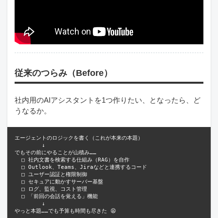
従来のつらみ（Before）
社内用のAIアシスタントを1つ作りたい、となったら、ど
うなるか。
エージェントのロジックを書く（これが本来の本題）

        ↓

でもその前にやることが山積み……

  □ 社内文書を検索する仕組み（RAG）を自作

  □ Outlook、Teams、Jiraなどと連携するコード

  □ ユーザー認証と権限制御

  □ セキュアに動かすサーバー基盤

  □ ログ、監視、コスト管理

  □ 「前回の会話を覚える」機能

        ↓
