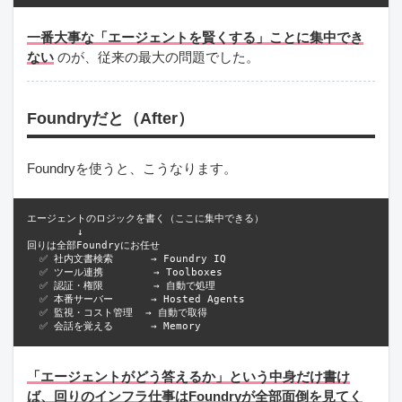
一番大事な「エージェントを賢くする」ことに集中でき
ない
のが、従来の最大の問題でした。
Foundryだと（After）
Foundryを使うと、こうなります。
エージェントのロジックを書く（ここに集中できる）

        ↓

回りは全部Foundryにお任せ

  ✅ 社内文書検索      → Foundry IQ

  ✅ ツール連携        → Toolboxes

  ✅ 認証・権限        → 自動で処理

  ✅ 本番サーバー      → Hosted Agents

  ✅ 監視・コスト管理  → 自動で取得

「エージェントがどう答えるか」という中身だけ書け
ば、回りのインフラ仕事はFoundryが全部面倒を見てく