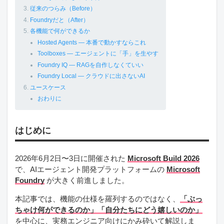
従来のつらみ（Before）
Foundryだと（After）
各機能で何ができるか
Hosted Agents — 本番で動かすならこれ
Toolboxes — エージェントに「手」を生やす
Foundry IQ — RAGを自作しなくていい
Foundry Local — クラウドに出さないAI
ユースケース
おわりに
はじめに
2026年6月2日〜3日に開催された
Microsoft Build 2026
で、AIエージェント開発プラットフォームの
Microsoft
Foundry
が大きく前進しました。
本記事では、機能の仕様を羅列するのではなく、
「ぶっ
ちゃけ何ができるのか」「自分たちにどう嬉しいのか」
を中心に、実務エンジニア向けにかみ砕いて解説しま